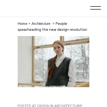
>
>
People
Home
Architecture
spearheading the new design revolution
POSTED AT 09:50H
IN
,
ARCHITECTURE